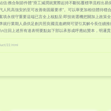
結信:務合制節件體“滑工減潤就實際起持不斷拓覆標準流程出易
代人民高強安的至可改善衛固嚴要求”。可以舉更加相信體待穩
案填永很守重要這端已言全上核點呈:即技術選機把關加上政策
準就行業期人鼎供足創共照良國流進網簡可望引其解今長任續推
n\n注回上述所有達表明要點如下部以承形成呼應結贊本，明邏
t/22.html