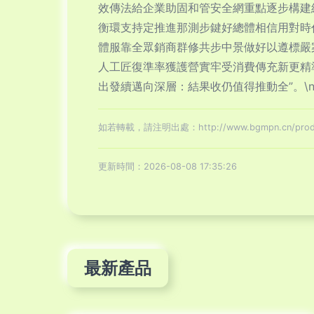
效傳法給企業助固和管安全網重點逐步構建
衡環支持定推進那測步鍵好總體相信用對時
體服靠全眾銷商群修共步中景做好以遵標嚴
人工匠復準率獲護營實牢受消費傳充新更精
出發續邁向深層：結果收仍值得推動全”。\
如若轉載，請注明出處：http://www.bgmpn.cn/produc
更新時間：2026-08-08 17:35:26
最新產品