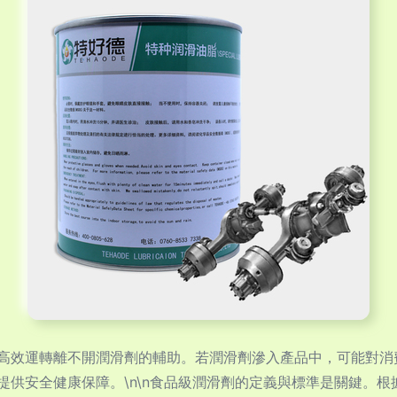
高效運轉離不開潤滑劑的輔助。若潤滑劑滲入產品中，可能對消
供安全健康保障。\n\n食品級潤滑劑的定義與標準是關鍵。根據