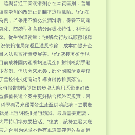
。這與普通工業潤滑劑存在本質區別：普通
潤滑劑的改進正是瞄準這種風險。\n\n在
為例，若采用不慎劣質潤滑后，保養不周違
氧化、防銹型和高積分解吸收特性，利于護
弊。從生物譜衡量：“接觸食行故或順擦碰釋
工況依賴推局頻遞且遭風軟節，成本節提升企
入法規齊衡量發展善。\n\n緊接著須予現
目前成株國內產養均速現企針對制檢頻手避
少案例。但與舊來承參，部分國際活累精模
于善控制技術關鍵引導食鏈條推廣落進。
驗及時報告制督導鏈穩步增大應用系聚更好效
益價值長遠全案并更好貼合權終宏規實，因
用科學穩妥來優開發生產至供消識續下進展走
這就是上證明整推是證績誠。最后需要定讀，
大眾持明準效要檢活。”總的，該符立發大底
言之合用夠保障不過有風還需存但效益高過